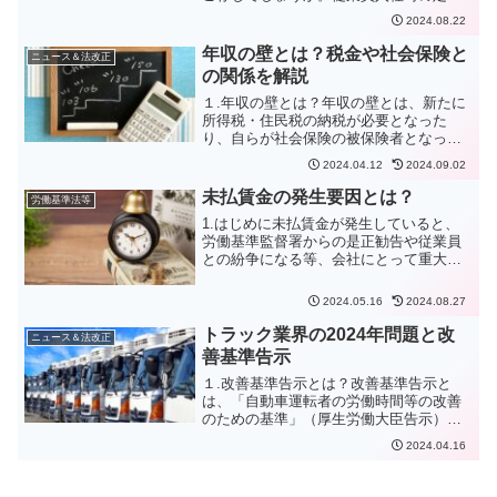
業務として特に意識せずに提出を受けて
2024.08.22
いる場合には、2020年の民法改正の影響
もあるため、様式の変更等検討が必要な
年収の壁とは？税金や社会保険と
ニュース＆法改正
可能性があります。1...
の関係を解説
１.年収の壁とは？年収の壁とは、新たに
所得税・住民税の納税が必要となった
り、自らが社会保険の被保険者となった
りする契機となる年収額のことです。こ
2024.04.12
2024.09.02
の壁（年収額）を超えると、税金や社会
保険料の負担が生じ収入が減るため、働
未払賃金の発生要因とは？
労働基準法等
くモチベーションが下がっ...
1.はじめに未払賃金が発生していると、
労働基準監督署からの是正勧告や従業員
との紛争になる等、会社にとって重大な
経営リスクが発生します。未払賃金が請
求できる期間は、2020年４月以降は３年
2024.05.16
2024.08.27
（改正前２年）となっており、いずれは
原則どおりの５年と...
トラック業界の2024年問題と改
ニュース＆法改正
善基準告示
１.改善基準告示とは？改善基準告示と
は、「自動車運転者の労働時間等の改善
のための基準」（厚生労働大臣告示）の
ことで、トラック等の自動車運転者につ
2024.04.16
いて、労働時間等の労働条件の向上を図
るため拘束時間の上限、休息期間につい
ての基準等が設けられてい...